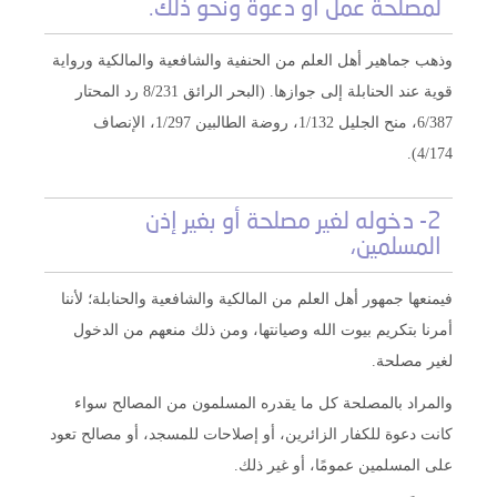
لمصلحة عمل أو دعوة ونحو ذلك.
وذهب جماهير أهل العلم من الحنفية والشافعية والمالكية ورواية
قوية عند الحنابلة إلى جوازها. (البحر الرائق 8/231 رد المحتار
6/387، منح الجليل 1/132، روضة الطالبين 1/297، الإنصاف
4/174).
2- دخوله لغير مصلحة أو بغير إذن
المسلمين،
فيمنعها جمهور أهل العلم من المالكية والشافعية والحنابلة؛ لأننا
أمرنا بتكريم بيوت الله وصيانتها، ومن ذلك منعهم من الدخول
لغير مصلحة.
والمراد بالمصلحة كل ما يقدره المسلمون من المصالح سواء
كانت دعوة للكفار الزائرين، أو إصلاحات للمسجد، أو مصالح تعود
على المسلمين عمومًا، أو غير ذلك.