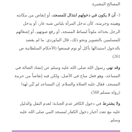
المصالح المعتبرة.
3-
أن لا يكون في دخولهم ابتذال للمسجد،
أو إنقاص من مكانته
وهيبته وحرمته، كأن تدخل المرأة بلباس شبه عار، أو يدخل
الرجل بحذائه ملوثاً لبساط المسجد، أو رفع صوتهم، أو إشغالهم
للمسلمين بالتصوير ونحو ذلك، قال الماوردي: ما لم يقصد
بالدخول استبذالها بأكل أو نوم فيمنعوا (الأحكام السلطانية ص
261).
وقد نهى
رسول الله صلى الله عليه وسلم عن إنشاد الضالة في
المساجد، وهو فعل مباح في الأصل، ولكن فيه إنقاصاً من حرمة
المسجد، فقال عليه الصلاة والسلام: إن المساجد لم تُبْن لهذا
(رواه مسلم 568).
ولا يشترط
في دخول الكافر عدم الجنابة؛ لعدم النقل والدليل
عليه مع تعدد أخبار دخول الكفار لمسجد النبي صلى الله عليه
وسلم.