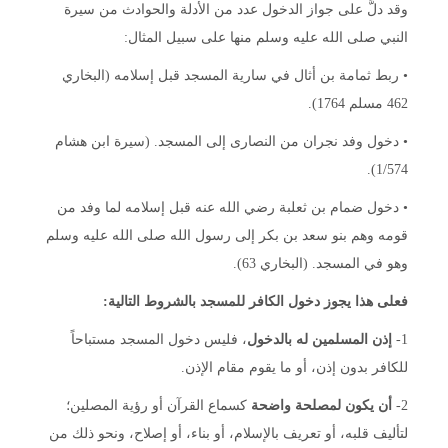
وقد دلَّ على جواز الدخول عدد من الأدلة والحوادث من سيرة
النبي صلى الله عليه وسلم منها على سبيل المثال:
• ربط ثمامة بن أثال في سارية المسجد قبل إسلامه (البخاري
462 مسلم 1764).
• دخول وفد نجران من النصارى إلى المسجد. (سيرة ابن هشام
1/574).
• دخول ضمام بن ثعلبة رضي الله عنه قبل إسلامه لما وفد من
قومه وهم بنو سعد بن بكر إلى رسول الله صلى الله عليه وسلم
وهو في المسجد. (البخاري 63).
فعلى هذا يجوز دخول الكافر للمسجد بالشروط التالية:
1-
إذن المسلمين له بالدخول
، فليس دخول المسجد مستباحاً
للكافر بدون إذن، أو ما يقوم مقام الإذن.
2-
أن يكون لمصلحة واضحة
كسماع القرآن أو رؤية المصلين؛
لتأليف قلبه، أو تعريف بالإسلام، أو بناء، أو إصلاح، ونحو ذلك من