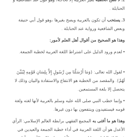
الحنابلة .
3.
يستحب
أن تكون بالعربية ويصح بغيرها ،وهو قول أبي حنيفة
وبعض الشافعية ورواية عند الحنابلة .
وهذا هو الصحيح من أقوال أهل العلم لأمور:
•
لعدم ورود الدليل على اشتراط اللغة العربية لخطبة الجمعة.
•
لقول الله تعالى: {وَمَا أَرْسَلْنَا مِن رَّسُولٍ إِلاَّ بِلِسَانِ قَوْمِهِ لِيُبَيِّنَ
لَهُمْ}. والمقصد من الخطبة هو الانتفاع والاستفادة والبيان وذلك لا
يتحصل إلا بلغة المستمعين.
•
وإنما خطب النبي صلى الله عليه وسلم بالعربية لأنها لغته ولغة
قومه فيستفيدون وينتفعون بها دون غيرها.
وهذا هو ما أفتى به
المجمع الفقهي برابطة العالم الإسلامي: الرأي
الأعدل هو أن اللغة العربية في أداء خطبة الجمعة والعيدين في